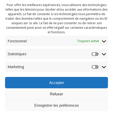
Pour offrir les meilleures expériences, nous utilisons des technologies
telles que les témoins pour stocker et/ou accéder aux informations des
appareils. Le fait de consentir à ces technologies nous permettra de
traiter des données telles que le comportement de navigation ou les ID
uniques sur ce site. Le fait de ne pas consentir ou de retirer son
consentement peut avoir un effet négatif sur certaines caractéristiques
et fonctions.
Fonctionnel
Toujours activé
Navigation
Statistiques
Previous:
de
Previous
Festival jeunesse 2019
Marketing
post:
(54)
l'article
Accepter
Refuser
Enregistrer les préférences
© 2026 Maison des Jeunes de Boucherville.