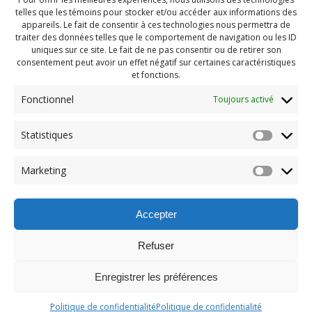
telles que les témoins pour stocker et/ou accéder aux informations des
appareils. Le fait de consentir à ces technologies nous permettra de
traiter des données telles que le comportement de navigation ou les ID
uniques sur ce site. Le fait de ne pas consentir ou de retirer son
consentement peut avoir un effet négatif sur certaines caractéristiques
et fonctions.
Fonctionnel
Toujours activé
Statistiques
Navigation
Previous:
Marketing
de
Previous
PDG Aout 2018 (167)
post:
l'article
Accepter
Refuser
Enregistrer les préférences
© 2026 Maison des Jeunes de Boucherville.
Politique de confidentialité
Politique de confidentialité