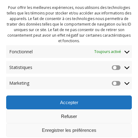
Pour offrir les meilleures expériences, nous utilisons des technologies
telles que les témoins pour stocker et/ou accéder aux informations des
appareils. Le fait de consentir à ces technologies nous permettra de
traiter des données telles que le comportement de navigation ou les ID
uniques sur ce site. Le fait de ne pas consentir ou de retirer son
consentement peut avoir un effet négatif sur certaines caractéristiques
et fonctions.
Fonctionnel
Toujours activé
Statistiques
Navigation
Previous:
Marketing
de
Previous
PDG Aout 2025 (14)
post:
l'article
Accepter
Refuser
Enregistrer les préférences
© 2026 Maison des Jeunes de Boucherville.