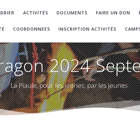
DRIER
ACTIVITÉS
DOCUMENTS
FAIRE UN DON
TÉ
COORDONNEES
INSCRIPTION ACTIVITÉS
CAMP
ragon 2024 Sept
La Piaule, pour les jeunes, par les jeunes.