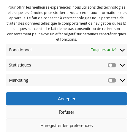
Pour offrir les meilleures expériences, nous utilisons des technologies
telles que les témoins pour stocker et/ou accéder aux informations des
appareils. Le fait de consentir à ces technologies nous permettra de
traiter des données telles que le comportement de navigation ou les ID
uniques sur ce site. Le fait de ne pas consentir ou de retirer son
consentement peut avoir un effet négatif sur certaines caractéristiques
et fonctions.
Fonctionnel
Toujours activé
Statistiques
Navigation
Previous:
Marketing
de
Previous
Camp automne 2019 (51)
post:
l'article
Accepter
Refuser
Enregistrer les préférences
© 2026 Maison des Jeunes de Boucherville.