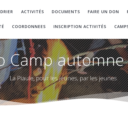
DRIER
ACTIVITÉS
DOCUMENTS
FAIRE UN DON
TÉ
COORDONNEES
INSCRIPTION ACTIVITÉS
CAMP
o Camp automne
La Piaule, pour les jeunes, par les jeunes.