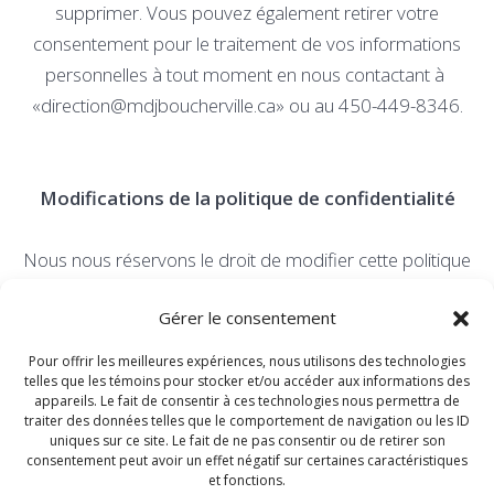
supprimer. Vous pouvez également retirer votre
consentement pour le traitement de vos informations
personnelles à tout moment en nous contactant à
«direction@mdjboucherville.ca» ou au 450-449-8346.
Modifications de la politique de confidentialité
Nous nous réservons le droit de modifier cette politique
de confidentialité à tout moment. Toute modification sera
Gérer le consentement
affichée sur cette page avec une date d’entrée en vigueur
mise à jour.
Pour offrir les meilleures expériences, nous utilisons des technologies
telles que les témoins pour stocker et/ou accéder aux informations des
appareils. Le fait de consentir à ces technologies nous permettra de
traiter des données telles que le comportement de navigation ou les ID
uniques sur ce site. Le fait de ne pas consentir ou de retirer son
Nous contacter
consentement peut avoir un effet négatif sur certaines caractéristiques
et fonctions.