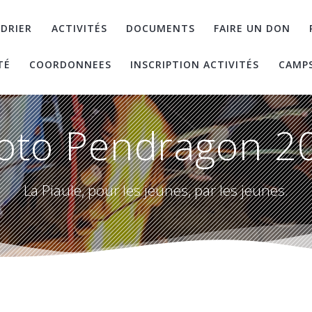
DRIER
ACTIVITÉS
DOCUMENTS
FAIRE UN DON
TÉ
COORDONNEES
INSCRIPTION ACTIVITÉS
CAMP
oto Pendragon 2
La Piaule, pour les jeunes, par les jeunes.