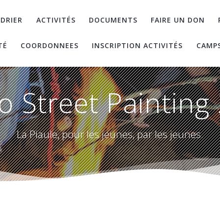
DRIER
ACTIVITÉS
DOCUMENTS
FAIRE UN DON
TÉ
COORDONNEES
INSCRIPTION ACTIVITÉS
CAMP
o Street Painting
La Piaule, pour les jeunes, par les jeunes.