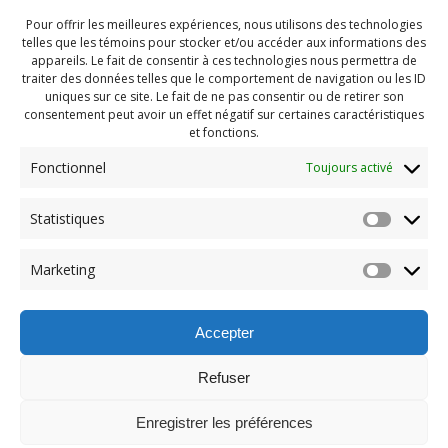
Pour offrir les meilleures expériences, nous utilisons des technologies
telles que les témoins pour stocker et/ou accéder aux informations des
appareils. Le fait de consentir à ces technologies nous permettra de
traiter des données telles que le comportement de navigation ou les ID
uniques sur ce site. Le fait de ne pas consentir ou de retirer son
consentement peut avoir un effet négatif sur certaines caractéristiques
et fonctions.
Fonctionnel
Toujours activé
Statistiques
Navigation
Previous:
Marketing
de
Previous
Atelier horreur 2022 (12)
post:
l'article
Accepter
Refuser
Enregistrer les préférences
© 2026 Maison des Jeunes de Boucherville.