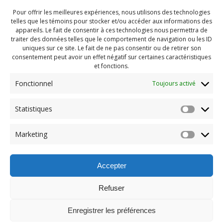
Pour offrir les meilleures expériences, nous utilisons des technologies
telles que les témoins pour stocker et/ou accéder aux informations des
appareils. Le fait de consentir à ces technologies nous permettra de
traiter des données telles que le comportement de navigation ou les ID
uniques sur ce site. Le fait de ne pas consentir ou de retirer son
consentement peut avoir un effet négatif sur certaines caractéristiques
et fonctions.
Fonctionnel
Toujours activé
Statistiques
Navigation
Previous:
Marketing
de
Previous
Atelier horreur 2022 (37)
post:
l'article
Accepter
Refuser
Enregistrer les préférences
© 2026 Maison des Jeunes de Boucherville.