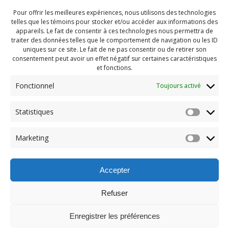
Pour offrir les meilleures expériences, nous utilisons des technologies
telles que les témoins pour stocker et/ou accéder aux informations des
appareils. Le fait de consentir à ces technologies nous permettra de
traiter des données telles que le comportement de navigation ou les ID
uniques sur ce site. Le fait de ne pas consentir ou de retirer son
consentement peut avoir un effet négatif sur certaines caractéristiques
et fonctions.
Fonctionnel
Toujours activé
Statistiques
Navigation
Previous:
Marketing
de
Previous
Atelier horreur 2022 (49)
post:
l'article
Accepter
Refuser
Enregistrer les préférences
© 2026 Maison des Jeunes de Boucherville.