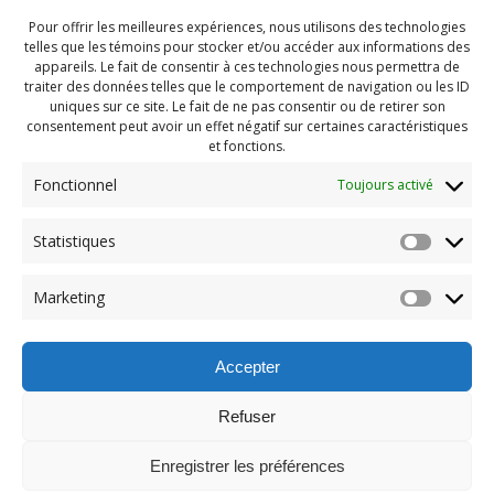
Pour offrir les meilleures expériences, nous utilisons des technologies
telles que les témoins pour stocker et/ou accéder aux informations des
appareils. Le fait de consentir à ces technologies nous permettra de
traiter des données telles que le comportement de navigation ou les ID
uniques sur ce site. Le fait de ne pas consentir ou de retirer son
consentement peut avoir un effet négatif sur certaines caractéristiques
et fonctions.
Fonctionnel
Toujours activé
Statistiques
Navigation
Previous:
Marketing
de
Previous
Atelier horreur 2022 (8)
post:
l'article
Accepter
Refuser
Enregistrer les préférences
© 2026 Maison des Jeunes de Boucherville.