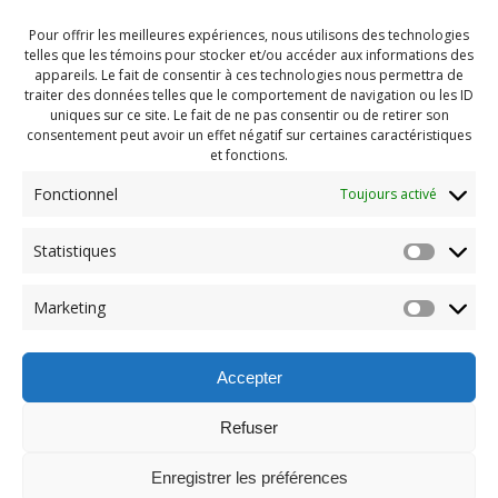
Pour offrir les meilleures expériences, nous utilisons des technologies
telles que les témoins pour stocker et/ou accéder aux informations des
appareils. Le fait de consentir à ces technologies nous permettra de
traiter des données telles que le comportement de navigation ou les ID
uniques sur ce site. Le fait de ne pas consentir ou de retirer son
consentement peut avoir un effet négatif sur certaines caractéristiques
et fonctions.
Fonctionnel
Toujours activé
Statistiques
Navigation
Previous:
Marketing
de
Previous
Calendrier octobre 2022
post:
l'article
Accepter
Refuser
Enregistrer les préférences
© 2026 Maison des Jeunes de Boucherville.