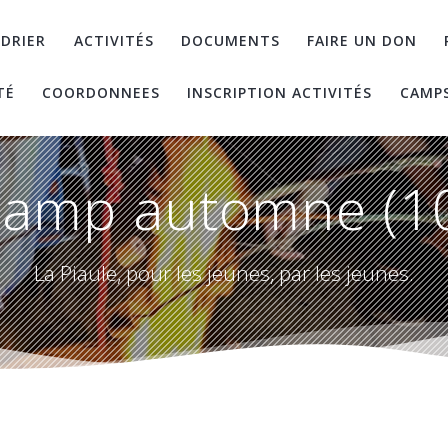
DRIER
ACTIVITÉS
DOCUMENTS
FAIRE UN DON
TÉ
COORDONNEES
INSCRIPTION ACTIVITÉS
CAMP
amp automne (1
La Piaule, pour les jeunes, par les jeunes.