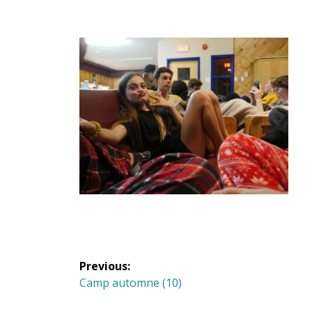
Navigation
Previous:
de
Previous
Camp automne (10)
post: