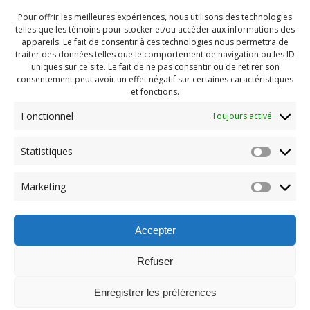
Pour offrir les meilleures expériences, nous utilisons des technologies
telles que les témoins pour stocker et/ou accéder aux informations des
appareils. Le fait de consentir à ces technologies nous permettra de
traiter des données telles que le comportement de navigation ou les ID
uniques sur ce site. Le fait de ne pas consentir ou de retirer son
consentement peut avoir un effet négatif sur certaines caractéristiques
et fonctions.
Fonctionnel
Toujours activé
Statistiques
Navigation
Previous:
Marketing
de
Previous
Camp automne (19)
post:
l'article
Accepter
Refuser
Enregistrer les préférences
© 2026 Maison des Jeunes de Boucherville.