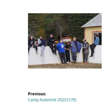
Navigation
Previous:
de
Previous
Camp Automne 2023 (179)
post: