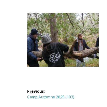
Navigation
Previous:
de
Previous
Camp Automne 2025 (103)
post: