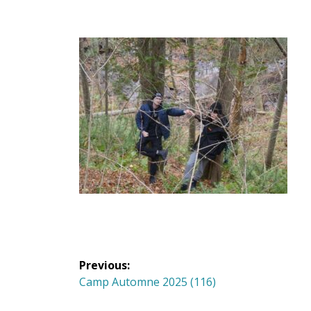
Navigation
Previous:
de
Previous
Camp Automne 2025 (116)
post: