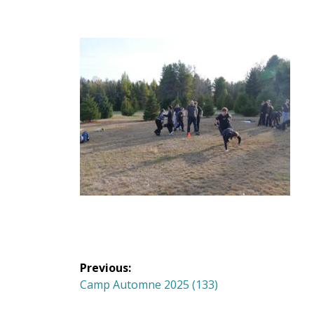
Navigation
Previous:
de
Previous
Camp Automne 2025 (133)
post: