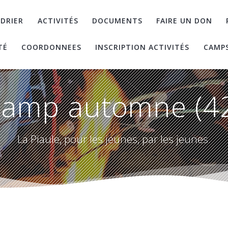
DRIER
ACTIVITÉS
DOCUMENTS
FAIRE UN DON
TÉ
COORDONNEES
INSCRIPTION ACTIVITÉS
CAMP
amp automne (4
La Piaule, pour les jeunes, par les jeunes.