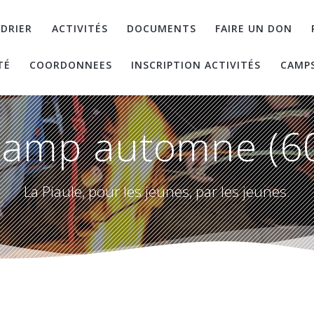
DRIER
ACTIVITÉS
DOCUMENTS
FAIRE UN DON
TÉ
COORDONNEES
INSCRIPTION ACTIVITÉS
CAMP
amp automne (6
La Piaule, pour les jeunes, par les jeunes.