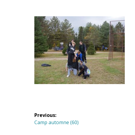
Navigation
Previous:
de
Previous
Camp automne (60)
post: