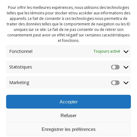
Pour offrir les meilleures expériences, nous utilisons des technologies
telles que les témoins pour stocker et/ou accéder aux informations des
appareils. Le fait de consentir à ces technologies nous permettra de
traiter des données telles que le comportement de navigation ou les ID
uniques sur ce site. Le fait de ne pas consentir ou de retirer son
consentement peut avoir un effet négatif sur certaines caractéristiques
et fonctions.
Fonctionnel
Toujours activé
Statistiques
Navigation
Previous:
Marketing
de
Previous
Camp automne (62)
post:
l'article
Accepter
Refuser
Enregistrer les préférences
© 2026 Maison des Jeunes de Boucherville.