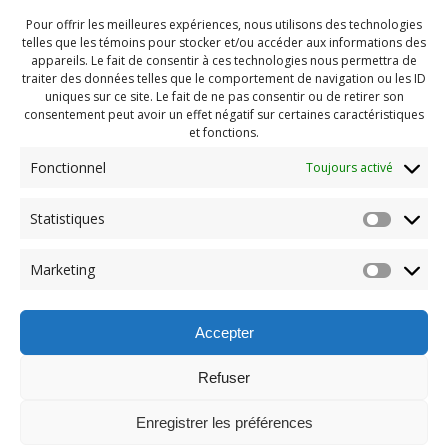
Pour offrir les meilleures expériences, nous utilisons des technologies
telles que les témoins pour stocker et/ou accéder aux informations des
appareils. Le fait de consentir à ces technologies nous permettra de
traiter des données telles que le comportement de navigation ou les ID
uniques sur ce site. Le fait de ne pas consentir ou de retirer son
consentement peut avoir un effet négatif sur certaines caractéristiques
et fonctions.
Fonctionnel
Toujours activé
Statistiques
Navigation
Previous:
Marketing
de
Previous
Camp automne (66)
post:
l'article
Accepter
Refuser
Enregistrer les préférences
© 2026 Maison des Jeunes de Boucherville.