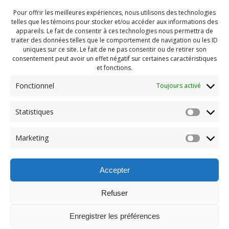
Pour offrir les meilleures expériences, nous utilisons des technologies
telles que les témoins pour stocker et/ou accéder aux informations des
appareils. Le fait de consentir à ces technologies nous permettra de
traiter des données telles que le comportement de navigation ou les ID
uniques sur ce site. Le fait de ne pas consentir ou de retirer son
consentement peut avoir un effet négatif sur certaines caractéristiques
et fonctions.
Fonctionnel
Toujours activé
Statistiques
Navigation
Previous:
Marketing
de
Previous
Camp hiver 2025 (102)
post:
l'article
Accepter
Refuser
Enregistrer les préférences
© 2026 Maison des Jeunes de Boucherville.