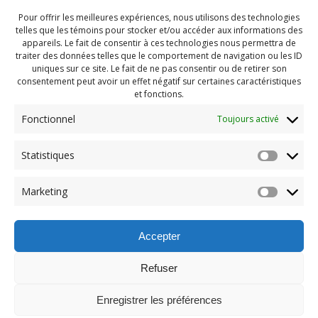
Pour offrir les meilleures expériences, nous utilisons des technologies
telles que les témoins pour stocker et/ou accéder aux informations des
appareils. Le fait de consentir à ces technologies nous permettra de
traiter des données telles que le comportement de navigation ou les ID
uniques sur ce site. Le fait de ne pas consentir ou de retirer son
consentement peut avoir un effet négatif sur certaines caractéristiques
et fonctions.
Fonctionnel
Toujours activé
Statistiques
Navigation
Previous:
Marketing
de
Previous
Camp hiver 2025 (113)
post:
l'article
Accepter
Refuser
Enregistrer les préférences
© 2026 Maison des Jeunes de Boucherville.