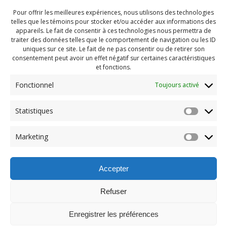
Pour offrir les meilleures expériences, nous utilisons des technologies
telles que les témoins pour stocker et/ou accéder aux informations des
appareils. Le fait de consentir à ces technologies nous permettra de
traiter des données telles que le comportement de navigation ou les ID
uniques sur ce site. Le fait de ne pas consentir ou de retirer son
consentement peut avoir un effet négatif sur certaines caractéristiques
et fonctions.
Fonctionnel
Toujours activé
Statistiques
Navigation
Previous:
Marketing
de
Previous
Camp hiver 2025 (117)
post:
l'article
Accepter
Refuser
Enregistrer les préférences
© 2026 Maison des Jeunes de Boucherville.