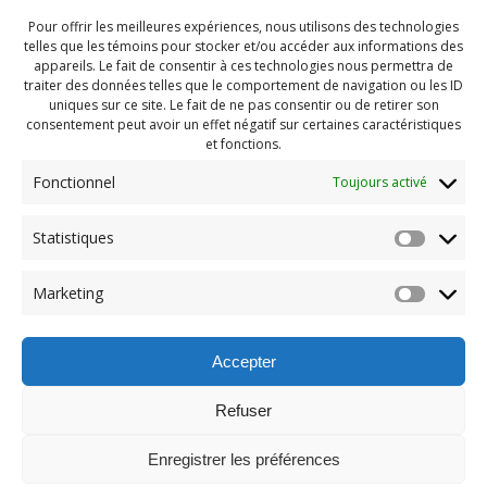
Pour offrir les meilleures expériences, nous utilisons des technologies
telles que les témoins pour stocker et/ou accéder aux informations des
appareils. Le fait de consentir à ces technologies nous permettra de
traiter des données telles que le comportement de navigation ou les ID
uniques sur ce site. Le fait de ne pas consentir ou de retirer son
consentement peut avoir un effet négatif sur certaines caractéristiques
et fonctions.
Fonctionnel
Toujours activé
Statistiques
Navigation
Previous:
Marketing
de
Previous
Camp hiver 2025 (118)
post:
l'article
Accepter
Refuser
Enregistrer les préférences
© 2026 Maison des Jeunes de Boucherville.