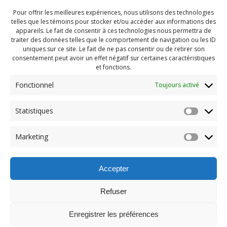
Pour offrir les meilleures expériences, nous utilisons des technologies
telles que les témoins pour stocker et/ou accéder aux informations des
appareils. Le fait de consentir à ces technologies nous permettra de
traiter des données telles que le comportement de navigation ou les ID
uniques sur ce site. Le fait de ne pas consentir ou de retirer son
consentement peut avoir un effet négatif sur certaines caractéristiques
et fonctions.
Fonctionnel
Toujours activé
Statistiques
Navigation
Previous:
Marketing
de
Previous
Camp hiver 2025 (119)
post:
l'article
Accepter
Refuser
Enregistrer les préférences
© 2026 Maison des Jeunes de Boucherville.