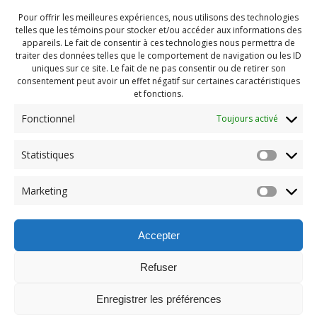
Pour offrir les meilleures expériences, nous utilisons des technologies
telles que les témoins pour stocker et/ou accéder aux informations des
appareils. Le fait de consentir à ces technologies nous permettra de
traiter des données telles que le comportement de navigation ou les ID
uniques sur ce site. Le fait de ne pas consentir ou de retirer son
consentement peut avoir un effet négatif sur certaines caractéristiques
et fonctions.
Fonctionnel
Toujours activé
Statistiques
Navigation
Previous:
Marketing
de
Previous
Camp hiver 2025 (125)
post:
l'article
Accepter
Refuser
Enregistrer les préférences
© 2026 Maison des Jeunes de Boucherville.