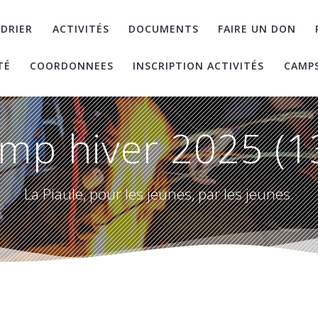
DRIER
ACTIVITÉS
DOCUMENTS
FAIRE UN DON
TÉ
COORDONNEES
INSCRIPTION ACTIVITÉS
CAMP
mp hiver 2025 (1
La Piaule, pour les jeunes, par les jeunes.