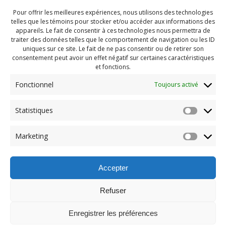
Pour offrir les meilleures expériences, nous utilisons des technologies
telles que les témoins pour stocker et/ou accéder aux informations des
appareils. Le fait de consentir à ces technologies nous permettra de
traiter des données telles que le comportement de navigation ou les ID
uniques sur ce site. Le fait de ne pas consentir ou de retirer son
consentement peut avoir un effet négatif sur certaines caractéristiques
et fonctions.
Fonctionnel
Toujours activé
Statistiques
Navigation
Previous:
Marketing
de
Previous
Camp hiver 2025 (83)
post:
l'article
Accepter
Refuser
Enregistrer les préférences
© 2026 Maison des Jeunes de Boucherville.