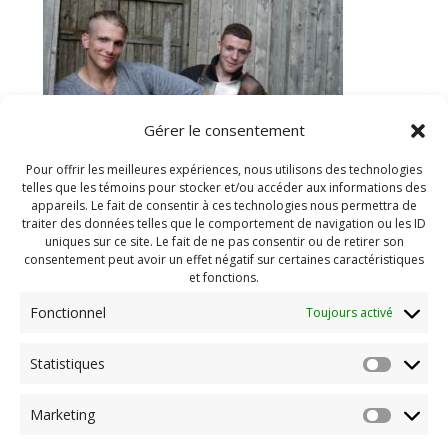
Gérer le consentement
Pour offrir les meilleures expériences, nous utilisons des technologies
telles que les témoins pour stocker et/ou accéder aux informations des
appareils. Le fait de consentir à ces technologies nous permettra de
traiter des données telles que le comportement de navigation ou les ID
https://www.mdjboucherville.ca/wp-
uniques sur ce site. Le fait de ne pas consentir ou de retirer son
content/uploads/2023/09/cropped-Pendragon-Juillet-
consentement peut avoir un effet négatif sur certaines caractéristiques
2023-14.jpg
et fonctions.
Fonctionnel
Toujours activé
Navigation
Statistiques
Previous:
de
Previous
cropped-Pendragon-
Marketing
post:
Juillet-2023-14.jpg