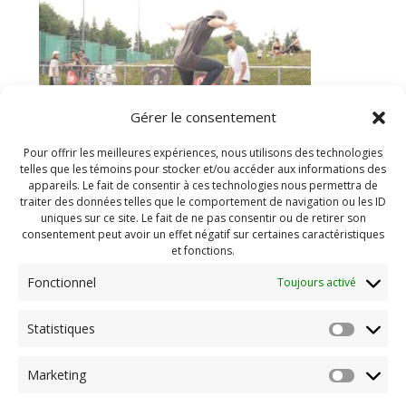
Gérer le consentement
Pour offrir les meilleures expériences, nous utilisons des technologies
telles que les témoins pour stocker et/ou accéder aux informations des
appareils. Le fait de consentir à ces technologies nous permettra de
traiter des données telles que le comportement de navigation ou les ID
https://www.mdjboucherville.ca/wp-
uniques sur ce site. Le fait de ne pas consentir ou de retirer son
content/uploads/2020/09/cropped-Skatefest-2018-
consentement peut avoir un effet négatif sur certaines caractéristiques
29.jpg
et fonctions.
Fonctionnel
Toujours activé
Navigation
Statistiques
Previous:
de
Previous
cropped-Skatefest-2018-
Marketing
post:
29.jpg
l'article