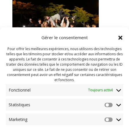
Gérer le consentement
Pour offrir les meilleures expériences, nous utilisons des technologies
telles que les témoins pour stocker et/ou accéder aux informations des
appareils. Le fait de consentir à ces technologies nous permettra de
traiter des données telles que le comportement de navigation ou les ID
https://www.mdjboucherville.ca/wp-
uniques sur ce site. Le fait de ne pas consentir ou de retirer son
content/uploads/2022/10/cropped-Street-Painting-
consentement peut avoir un effet négatif sur certaines caractéristiques
2022-119.jpg
et fonctions.
Fonctionnel
Toujours activé
Navigation
Statistiques
Previous:
de
Previous
cropped-Street-Painting-
Marketing
post:
2022-119.jpg