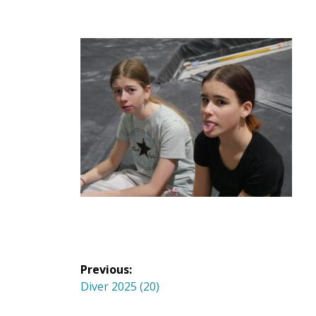
Navigation
Previous:
de
Previous
Diver 2025 (20)
post: