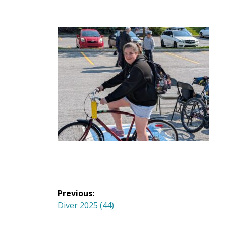
Navigation
Previous:
de
Previous
Diver 2025 (44)
post: