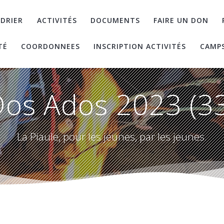
DRIER
ACTIVITÉS
DOCUMENTS
FAIRE UN DON
TÉ
COORDONNEES
INSCRIPTION ACTIVITÉS
CAMP
os Ados 2023 (3
La Piaule, pour les jeunes, par les jeunes.