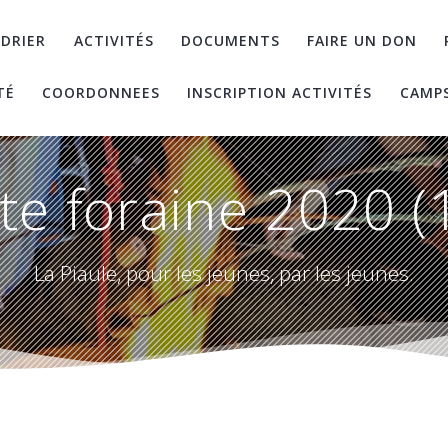
DRIER
ACTIVITÉS
DOCUMENTS
FAIRE UN DON
TÉ
COORDONNEES
INSCRIPTION ACTIVITÉS
CAMP
te foraine 2020 (
La Piaule, pour les jeunes, par les jeunes.