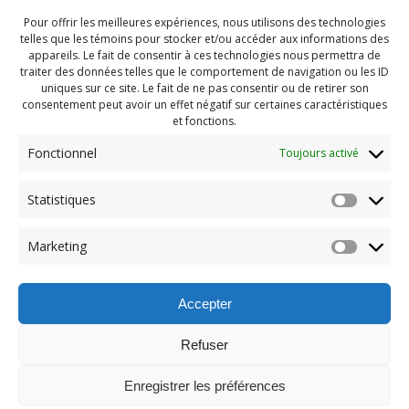
Pour offrir les meilleures expériences, nous utilisons des technologies
telles que les témoins pour stocker et/ou accéder aux informations des
appareils. Le fait de consentir à ces technologies nous permettra de
traiter des données telles que le comportement de navigation ou les ID
uniques sur ce site. Le fait de ne pas consentir ou de retirer son
consentement peut avoir un effet négatif sur certaines caractéristiques
et fonctions.
Fonctionnel
Toujours activé
Statistiques
Navigation
Previous:
Marketing
de
Previous
Gala meritas (201)
post:
l'article
Accepter
Refuser
Enregistrer les préférences
© 2026 Maison des Jeunes de Boucherville.