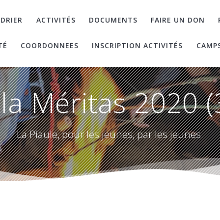
DRIER
ACTIVITÉS
DOCUMENTS
FAIRE UN DON
TÉ
COORDONNEES
INSCRIPTION ACTIVITÉS
CAMP
la Méritas 2020 (
La Piaule, pour les jeunes, par les jeunes.