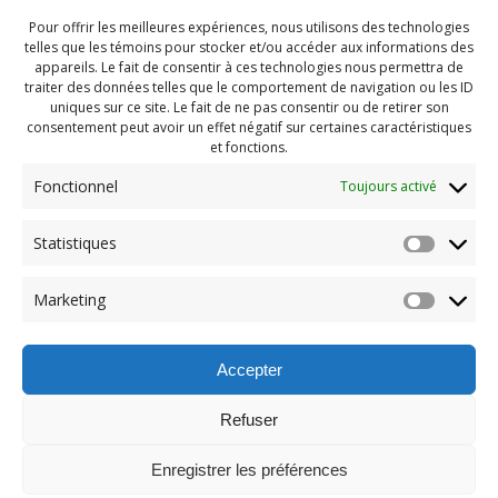
Pour offrir les meilleures expériences, nous utilisons des technologies
telles que les témoins pour stocker et/ou accéder aux informations des
appareils. Le fait de consentir à ces technologies nous permettra de
traiter des données telles que le comportement de navigation ou les ID
uniques sur ce site. Le fait de ne pas consentir ou de retirer son
consentement peut avoir un effet négatif sur certaines caractéristiques
et fonctions.
Fonctionnel
Toujours activé
Statistiques
Navigation
Previous:
Marketing
de
Previous
Gala Méritas 2020 (4)
post:
l'article
Accepter
Refuser
Enregistrer les préférences
© 2026 Maison des Jeunes de Boucherville.