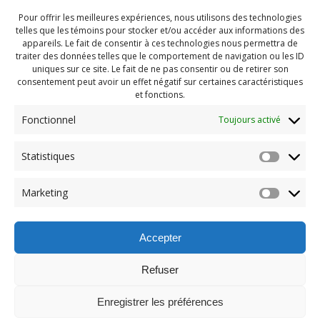
Pour offrir les meilleures expériences, nous utilisons des technologies
telles que les témoins pour stocker et/ou accéder aux informations des
appareils. Le fait de consentir à ces technologies nous permettra de
traiter des données telles que le comportement de navigation ou les ID
uniques sur ce site. Le fait de ne pas consentir ou de retirer son
consentement peut avoir un effet négatif sur certaines caractéristiques
et fonctions.
Fonctionnel
Toujours activé
Statistiques
Navigation
Previous:
Marketing
de
Previous
Gala Méritas 2020 (67)
post:
l'article
Accepter
Refuser
Enregistrer les préférences
© 2026 Maison des Jeunes de Boucherville.