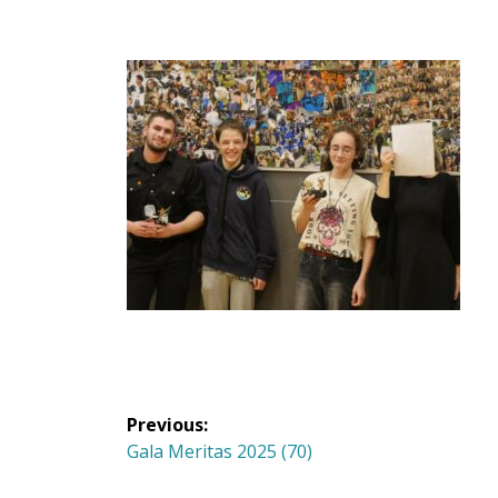
Navigation
Previous:
de
Previous
Gala Meritas 2025 (70)
post: