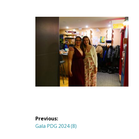
Navigation
Previous:
de
Previous
Gala PDG 2024 (8)
post: