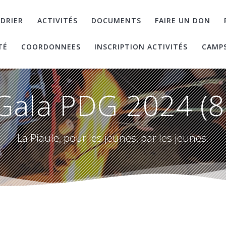
DRIER
ACTIVITÉS
DOCUMENTS
FAIRE UN DON
TÉ
COORDONNEES
INSCRIPTION ACTIVITÉS
CAMP
Gala PDG 2024 (8
La Piaule, pour les jeunes, par les jeunes.