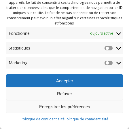
appareils. Le fait de consentir à ces technologies nous permettra de
traiter des données telles que le comportement de navigation ou les ID
uniques sur ce site. Le fait de ne pas consentir ou de retirer son
consentement peut avoir un effet négatif sur certaines caractéristiques
et fonctions.
Fonctionnel
Toujours activé
Statistiques
Navigation
Previous:
de
Previous
Lave-Chien (11)
Marketing
post:
l'article
Accepter
Refuser
Enregistrer les préférences
© 2026 Maison des Jeunes de Boucherville.
Politique de confidentialité
Politique de confidentialité