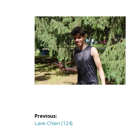
Navigation
Previous:
de
Previous
Lave-Chien (124)
post: