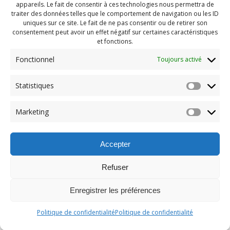
appareils. Le fait de consentir à ces technologies nous permettra de
traiter des données telles que le comportement de navigation ou les ID
uniques sur ce site. Le fait de ne pas consentir ou de retirer son
consentement peut avoir un effet négatif sur certaines caractéristiques
et fonctions.
Fonctionnel
Toujours activé
Statistiques
Navigation
Previous:
de
Previous
Lave-Chien (127)
Marketing
post:
l'article
Accepter
Refuser
Enregistrer les préférences
© 2026 Maison des Jeunes de Boucherville.
Politique de confidentialité
Politique de confidentialité