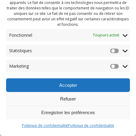
appareils. Le fait de consentir à ces technologies nous permettra de
traiter des données telles que le comportement de navigation ou les ID
uniques sur ce site. Le fait de ne pas consentir ou de retirer son
consentement peut avoir un effet négatif sur certaines caractéristiques
et fonctions.
Fonctionnel
Toujours activé
Statistiques
Navigation
Previous:
de
Previous
P1570400
Marketing
post:
l'article
Accepter
Refuser
Enregistrer les préférences
© 2026 Maison des Jeunes de Boucherville.
Politique de confidentialité
Politique de confidentialité