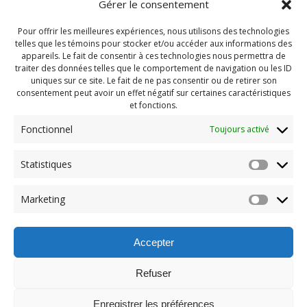
Gérer le consentement
Pour offrir les meilleures expériences, nous utilisons des technologies
telles que les témoins pour stocker et/ou accéder aux informations des
appareils. Le fait de consentir à ces technologies nous permettra de
traiter des données telles que le comportement de navigation ou les ID
uniques sur ce site. Le fait de ne pas consentir ou de retirer son
consentement peut avoir un effet négatif sur certaines caractéristiques
et fonctions.
Fonctionnel
Toujours activé
Navigation
Statistiques
Previous:
de
Previous
Party -fin d’été 2020
Marketing
post:
(407)
l'article
Accepter
Refuser
Enregistrer les préférences